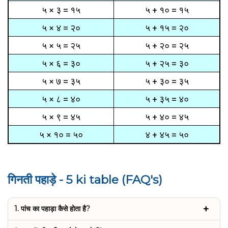
५ × ३ = १५
५ + १० = १५
५ × ४ = २०
५ + १५ = २०
५ × ५ = २५
५ + २० = २५
५ × ६ = ३०
५ + २५ = ३०
५ × ७ = ३५
५ + ३० = ३५
५ × ८ = ४०
५ + ३५ = ४०
५ × ९ = ४५
५ + ४० = ४५
५ × १० = ५०
४ + ४५ = ५०
गिनती पहाड़े - 5 ki table (FAQ's)
1. पांच का पहाड़ा कैसे होता है?