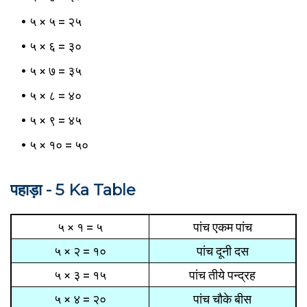
५ × ५ =
२५
५ × ६ =
३०
५ × ७ =
३५
५ × ८ = ४०
५ × ९ = ४५
५ × १० = ५०
पहाड़ा - 5 Ka Table
५ × १ = ५
पांच एकम पांच
५ × २ = १०
पांच दूनी दस
५ × ३ = १५
पांच तीये पन्द्रह
५ × ४ = २०
पांच चौके बीस