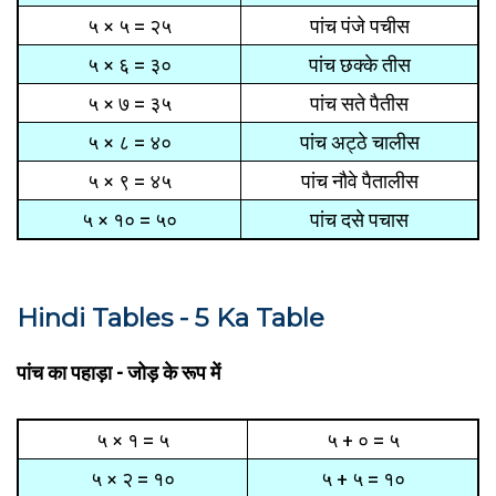
५ × ५ = २५
पांच पंजे पचीस
५ × ६ = ३०
पांच छक्के तीस
५ × ७ = ३५
पांच सते पैतीस
५ × ८ = ४०
पांच अट्ठे चालीस
५ × ९ = ४५
पांच नौवे पैतालीस
५ × १० = ५०
पांच दसे पचास
Hindi Tables - 5 Ka Table
पांच का पहाड़ा - जोड़ के रूप में
५ × १ = ५
५ + ० = ५
५ × २ = १०
५ + ५ = १०