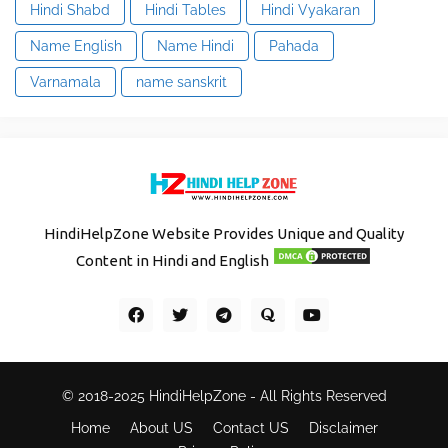
Hindi Shabd
Hindi Tables
Hindi Vyakaran
Name English
Name Hindi
Pahada
Varnamala
name sanskrit
HindiHelpZone Website Provides Unique and Quality
Content in Hindi and English
© 2018-2025
HindiHelpZone
- All Rights Reserved
Home
About US
Contact US
Disclaimer