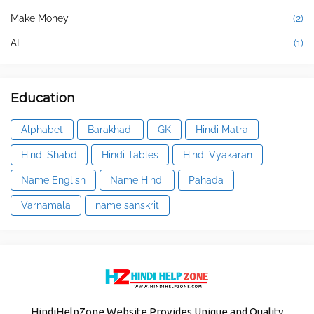
Make Money
(2)
AI
(1)
Education
Alphabet
Barakhadi
GK
Hindi Matra
Hindi Shabd
Hindi Tables
Hindi Vyakaran
Name English
Name Hindi
Pahada
Varnamala
name sanskrit
HindiHelpZone Website Provides Unique and Quality