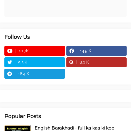
Follow Us
10.7K
14.5 K
5.3 K
8.9 K
18.4 K
Popular Posts
English Barakhadi - full ka kaa ki kee