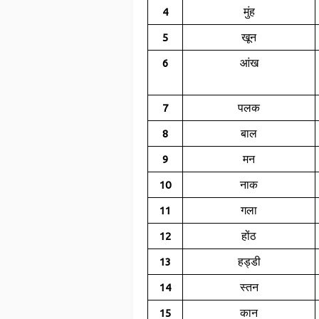
मुंह
4
खून
5
आंख
6
पलक
7
बाल
8
मन
9
नाक
10
गला
11
होंठ
12
हड्डी
13
स्तन
14
कान
15