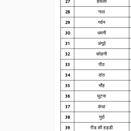
हथेली
27
गाल
28
गर्दन
29
धमनी
30
अंगूठे
31
कोहनी
32
पीठ
33
दांत
34
भौंह
35
घुटना
36
कंधा
37
गुर्दा
38
रीड की हड्डी
39