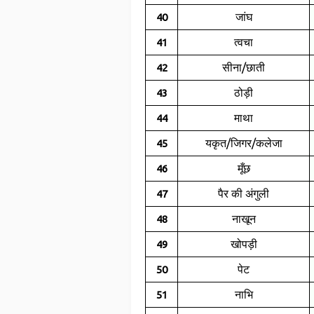
जांघ
40
त्वचा
41
सीना/छाती
42
ठोड़ी
43
माथा
44
यकृत/जिगर/कलेजा
45
मूँछ
46
पैर की अंगुली
47
नाखून
48
खोपड़ी
49
पेट
50
नाभि
51