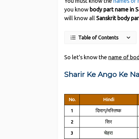
You must know the
names of h
you know
body part name in S
will know all
Sanskrit body pa
Table of Contents
So let's know the
name of body p
Sharir Ke Ango Ke N
No.
Hindi
दिमाग/मस्तिष्क
1
सिर
2
चेहरा
3