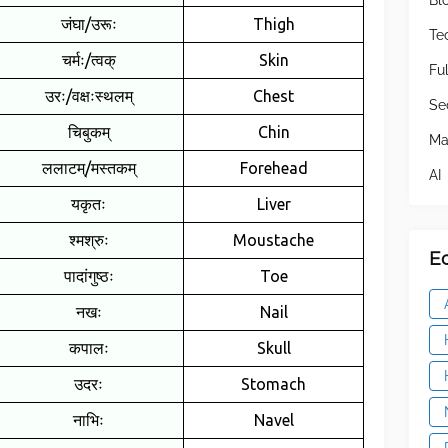
Bl
जंघा/उरूः
Thigh
Te
चर्मः/त्वक्
Skin
Fu
उरः/वक्षःस्थलम्
Chest
Se
चिबुकम्
Chin
Ma
ललाटम्/मस्तकम्
Forehead
AI
यकृतः
Liver
श्मश्रुः
Moustache
E
पादांगुष्ठः
Toe
नखः
Nail
कपालः
Skull
उदरः
Stomach
नाभिः
Navel