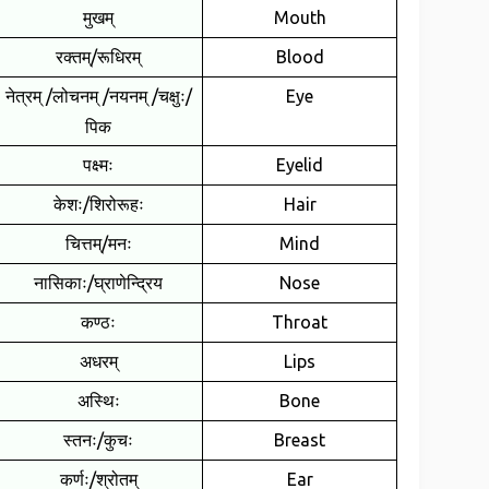
मुखम्
Mouth
रक्तम्/रूधिरम्
Blood
नेत्रम् /लोचनम् /नयनम् /चक्षुः/
Eye
पिक
पक्ष्मः
Eyelid
केशः/शिरोरूहः
Hair
चित्तम्/मनः
Mind
नासिकाः/घ्राणेन्द्रिय
Nose
कण्ठः
Throat
अधरम्
Lips
अस्थिः
Bone
स्तनः/कुचः
Breast
कर्णः/श्रोतम्
Ear