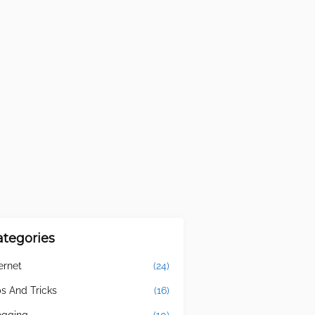
ategories
ernet
(24)
ps And Tricks
(16)