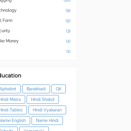
ogging
(10)
chnology
(9)
ll Form
(5)
curity
(3)
ke Money
(2)
(1)
ducation
Alphabet
Barakhadi
GK
Hindi Matra
Hindi Shabd
Hindi Tables
Hindi Vyakaran
Name English
Name Hindi
Pahada
Varnamala