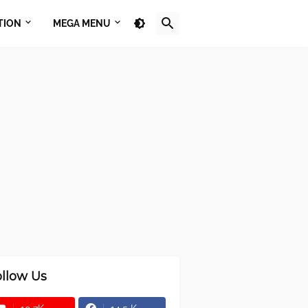
TION
MEGA MENU
ollow Us