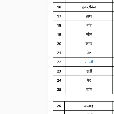
हृदय/दिल
16
हाथ
17
बांह
18
जीभ
19
कमर
20
पेट
21
उंगली
22
दाढ़ी
23
पैर
24
टांग
25
कलाई
26