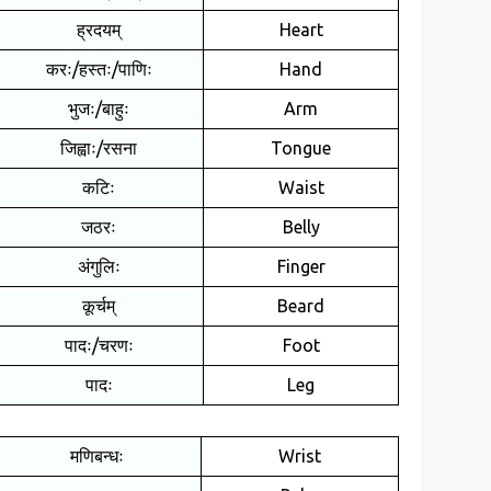
ह्रदयम्
Heart
करः/हस्तः/पाणिः
Hand
भुजः/बाहुः
Arm
जिह्वाः/रसना
Tongue
कटिः
Waist
जठरः
Belly
अंगुलिः
Finger
कूर्चम्
Beard
पादः/चरणः
Foot
पादः
Leg
मणिबन्धः
Wrist