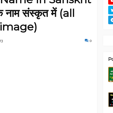
े नाम संस्कृत में (all
 image)
23
0
P