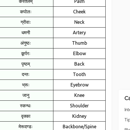
करतलम्
Palm
कपोलः
Cheek
ग्रीवाः
Neck
धमनी
Artery
अंगुष्ठः
Thumb
कूर्परः
Elbow
पृष्ठम्
Back
दन्तः
Tooth
भ्रूः
Eyebrow
जानु
Knee
C
स्कन्धः
Shoulder
Int
वृक्का
Kidney
Ti
मेरूदण्डः
Backbone/Spine