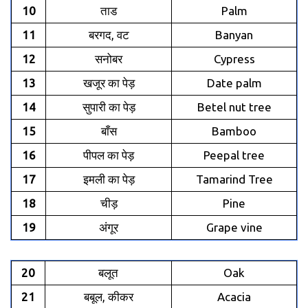
10
ताड
Palm
11
बरगद, वट
Banyan
12
सनोबर
Cypress
13
खजूर का पेड़
Date palm
14
सुपारी का पेड़
Betel nut tree
15
बाँस
Bamboo
16
पीपल का पेड़
Peepal tree
17
इमली का पेड़
Tamarind Tree
18
चीड़
Pine
19
अंगूर
Grape vine
20
बलूत
Oak
21
बबूल, कीकर
Acacia