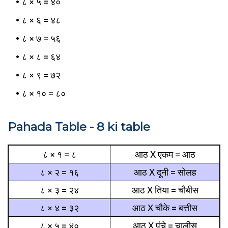
८ × ५ = ४०
८ × ६ = ४८
८ × ७ = ५६
८ × ८ = ६४
८ × ९ = ७२
८ × १० = ८०
Pahada Table - 8 ki table
८ × १ = ८
आठ X एकम = आठ
८ × २ = १६
आठ X दूनी = सोलह
८ × ३ = २४
आठ X तिया = चौबीस
८ × ४ = ३२
आठ X चौके = बत्तीस
८ × ५ = ४०
आठ X पंचे = चालीस