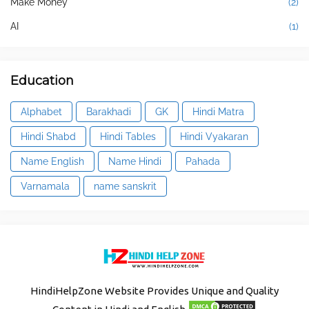
Make Money
(2)
AI
(1)
Education
Alphabet
Barakhadi
GK
Hindi Matra
Hindi Shabd
Hindi Tables
Hindi Vyakaran
Name English
Name Hindi
Pahada
Varnamala
name sanskrit
HindiHelpZone Website Provides Unique and Quality