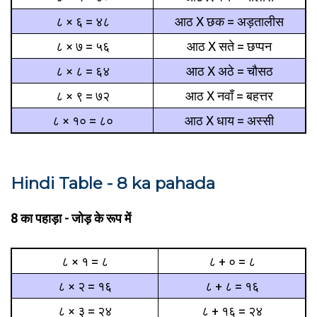
८ × ६ = ४८
आठ X छक = अड़तालीस
८ × ७ = ५६
आठ X सते = छप्पन
८ × ८ = ६४
आठ X अठे = चौसठ
८ × ९ = ७२
आठ X नवाँ = बहत्तर
८ × १० = ८०
आठ X धाय = अस्सी
Hindi Table - 8 ka pahada
8 का पहाड़ा - जोड़ के रूप में
८ × १ = ८
८ + ० = ८
८ × २ = १६
८ + ८ = १६
८ × ३ = २४
८ + १६ = २४