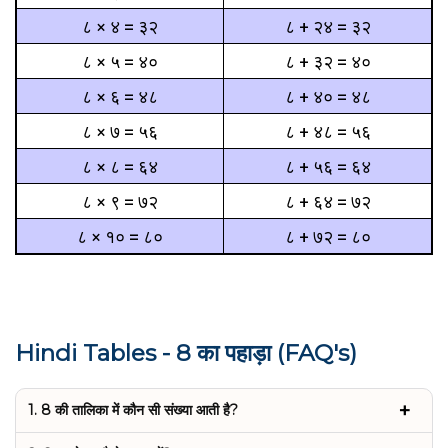
८ × ४ = ३२
८ + २४ = ३२
८ × ५ = ४०
८ + ३२ = ४०
८ × ६ = ४८
८ + ४० = ४८
८ × ७ = ५६
८ + ४८ = ५६
८ × ८ = ६४
८ + ५६ = ६४
८ × ९ = ७२
८ + ६४ = ७२
८ × १० = ८०
८ + ७२ = ८०
Hindi Tables - 8 का पहाड़ा (FAQ's)
1. 8 की तालिका में कौन सी संख्या आती है?